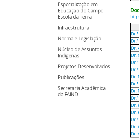
Especialização em
Doc
Educação do Campo -
Escola da Terra
http
Infraestrutura
Dr.ª
Norma e Legislação
Dr.ª
Dr. 
Núcleo de Assuntos
Dr.
Indígenas
Dr.
Projetos Desenvolvidos
Dr.
Dr. 
Publicações
Dr.ª
Secretaria Acadêmica
Dr.
da FAIND
Dr.ª
Dr.
Dr.
Dr.ª
Dr.
Dr.