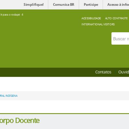
Simplifique!
Comunica BR
Participe
Acesso à inf
Ir para o rodapé
4
ACESSIBILIDADE
ALTO CONTRASTE
INTERNATIONAL VISITORS
Contatos
Ouvid
RAL INDÍGENA
orpo Docente