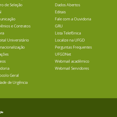
ro de Seleção
Dados Abertos
N
Editais
unicação
Fale com a Ouvidoria
ênios e Contratos
GRU
ora
Lista Telefônica
ital Universitário
Localize na UFGD
rnacionalização
Perguntas Frequentes
tações
UFGDNet
eos
Webmail acadêmico
doria
Webmail Servidores
ocolo Geral
ade de Urgência