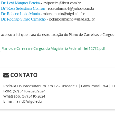
. Dr. Levi Marques Pereira
- levipereira@ibest.com.br
ª Drª Rosa Sebastiana Colman
- rosacolman01@yahoo.com.br
. Dr. Roberto Lobo Munin
- robertomunin@ufgd.edu.br
. Dr. Rodrigo Simão Camacho
- rodrigocamacho@ufgd.edu.br
 acesso a Lei que trata da estruturação do Plano de Carreiras e Cargos 
Plano de Carreira e Cargos do Magisterio Federal _ lei 12772.pdf
CONTATO
Rodovia Dourados/Itahum, Km 12 - Unidade II | Caixa Postal: 364 | C
Fone: (67) 3410-2620/2624​
Whatsapp: (67) 3410-2624
E-mail: faind@ufgd.edu