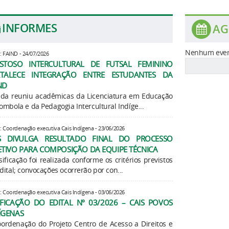
INFORMES
AG
Nenhum even
: FAIND - 24/07/2026
STOSO INTERCULTURAL DE FUTSAL FEMININO
TALECE INTEGRAÇÃO ENTRE ESTUDANTES DA
ND
ida reuniu acadêmicas da Licenciatura em Educação
ombola e da Pedagogia Intercultural Indíge...
: Coordenação executiva Cais Indígena - 23/06/2026
S DIVULGA RESULTADO FINAL DO PROCESSO
ETIVO PARA COMPOSIÇÃO DA EQUIPE TÉCNICA
sificação foi realizada conforme os critérios previstos
dital; convocações ocorrerão por con...
: Coordenação executiva Cais Indígena - 03/06/2026
IFICAÇÃO DO EDITAL Nº 03/2026 – CAIS POVOS
ÍGENAS
ordenação do Projeto Centro de Acesso a Direitos e