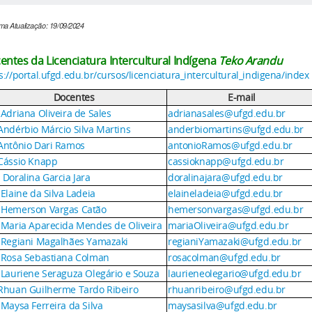
ima Atualização: 19/09/2024
entes da Licenciatura Intercultural Indígena
Teko Arandu
s://portal.ufgd.edu.br/cursos/licenciatura_intercultural_indigena/index
Docentes
E-mail
 Adriana Oliveira de Sales
adrianasales@ufgd.edu.br
Andérbio Márcio Silva Martins
anderbiomartins@ufgd.edu.br
 Antônio Dari Ramos
antonioRamos@ufgd.edu.br
 Cássio Knapp
cassioknapp@ufgd.edu.br
 Doralina Garcia Jara
doralinajara@ufgd.edu.br
 Elaine da Silva Ladeia
elaineladeia@ufgd.edu.br
 Hemerson Vargas Catão
hemersonvargas@ufgd.edu.br
ª Maria Aparecida Mendes de Oliveira
mariaOliveira@ufgd.edu.br
ª Regiani Magalhães Yamazaki
regianiYamazaki@ufgd.edu.br
ª Rosa Sebastiana Colman
rosacolman@ufgd.edu.br
ª Lauriene Seraguza Olegário e Souza
laurieneolegario@ufgd.edu.br
 Rhuan Guilherme Tardo Ribeiro
rhuanribeiro@ufgd.edu.br
 Maysa Ferreira da Silva
maysasilva@ufgd.edu.br