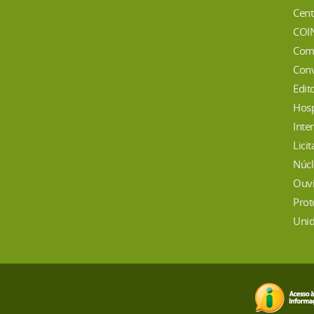
Cent
COI
Com
Conv
Edit
Hosp
Inte
Lici
Núcl
Ouvi
Prot
Unid