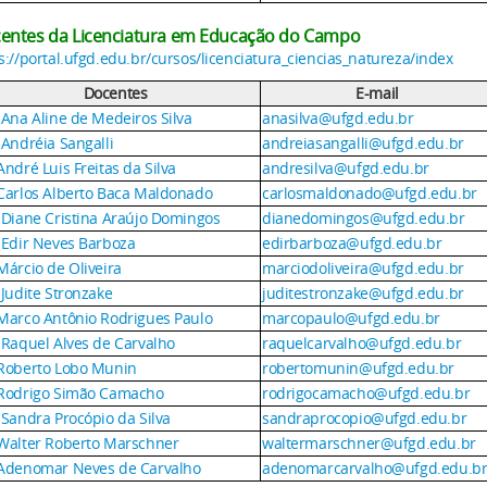
entes da Licenciatura em Educação do Campo
s://portal.ufgd.edu.br/cursos/licenciatura_ciencias_natureza/index
Docentes
E-mail
 Ana Aline de Medeiros Silva
anasilva@ufgd.edu.br
 Andréia Sangalli
andreiasangalli@ufgd.edu.br
André Luis Freitas da Silva
andresilva@ufgd.edu.br
 Carlos Alberto Baca Maldonado
carlosmaldonado@ufgd.edu.br
ª Diane Cristina Araújo Domingos
dianedomingos@ufgd.edu.br
ª Edir Neves Barboza
edirbarboza@ufgd.edu.br
Márcio de Oliveira
marciodoliveira@ufgd.edu.br
 Judite Stronzake
juditestronzake@ufgd.edu.br
 Marco Antônio Rodrigues Paulo
marcopaulo@ufgd.edu.br
 Raquel Alves de Carvalho
raquelcarvalho@ufgd.edu.br
 Roberto Lobo Munin
robertomunin@ufgd.edu.br
 Rodrigo Simão Camacho
rodrigocamacho@ufgd.edu.br
 Sandra Procópio da Silva
sandraprocopio@ufgd.edu.br
 Walter Roberto Marschner
waltermarschner@ufgd.edu.br
 Adenomar Neves de Carvalho
adenomarcarvalho@ufgd.edu.b