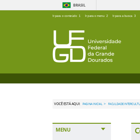
BRASIL
Ir para o conteúdo
1
Ir para o menu
2
Ir para a busca
3
VOCÊ ESTÁ AQUI:
>
PAGINA INICIAL
FACULDADE INTERCULTU
C
MENU