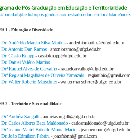
grama de Pós-Graduação em Educação e Territorialidade
s://portal.ufgd.edu.br/pos-graduacao/mestrado-educ-territorialidade/index
A 1 - Educação e Diversidade
. Dr. Andérbio Márcio Silva Martins
- anderbiomartins@ufgd.edu.br
. Dr. Antonio Dari Ramos
- antonioramos@ufgd.edu.br
. Dr. Cássio Knapp
- cassioknapp@ufgd.edu.br
. Dr. Daniel Valério Martins
-
ª Drª Raquel Alves de Carvalho
- raquelcarvalho@ufgd.edu.br
ª Drª Regiani Magalhães de Oliveira Yamazaki
- regianibio@gmail.com
waltermarschner@ufgd.edu.br
. Dr. Walter Roberto Marschner
-
A 2 - Território e Sustentabilidade
ª Drª Andréia Sangalli
- andreiasangalli@ufgd.edu.br
. Dr. Carlos Alberto Baca Maldonado
- carlosmaldonado@ufgd.edu.br
ª Drª Jeanne Mariel Brito de Moura Maciel
- jeannemoura@ufgd.edu.br
. Dr. João Edmilson Fabrini
- joaofabrini@gmail.com