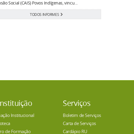
usão Social (CAIS) Povos Indígenas, vincu...
TODOS INFORMES
Instituição
Serviços
iação Institucional
Boletim de Serviços
ioteca
Carta de Serviços
ro de Formação
Cardápio RU