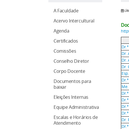
A Faculdade
Últ
Acervo Intercultural
Doc
Agenda
http
Certificados
Dr.ª
Comissões
Dr. 
Dr.
Conselho Diretor
Dr.
Corpo Docente
Esp.
Dr.ª
Documentos para
Me.
baixar
Dr.
Eleições Internas
Dr.
Dr.
Equipe Administrativa
Dr.
Escalas e Horários de
Dr.
Atendimento
Dr.ª