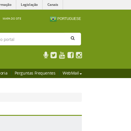
ormação
Legislação
Canais
MAPA DO SITE
PORTUGUESE
oria
Perguntas Frequentes
WebMail