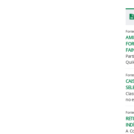
Fonte
AMI
FOR
FAI
Part
Quil
Fonte
CAI
SEL
Clas
no e
Fonte
RET
IND
A Co