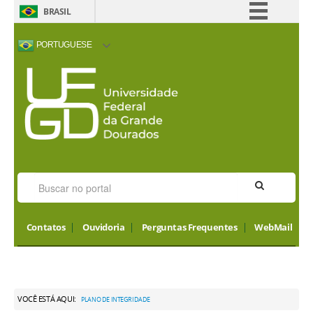
BRASIL
Simplifique!
PORTUGUESE
Comunica BR
ACESSIBILIDADE
ALTO CONTRASTE
MAPA DO SITE
INTERNATIONAL
Participe
VISITORS
Acesso à informação
Legislação
Canais
Contatos
Ouvidoria
Perguntas Frequentes
WebMail
VOCÊ ESTÁ AQUI:
PLANO DE INTEGRIDADE