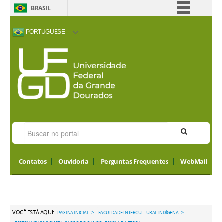
BRASIL
Simplifique!
PORTUGUESE
Comunica BR
ACESSIBILIDADE
ALTO CONTRASTE
MAPA DO SITE
INTERNATIONAL
Participe
VISITORS
Acesso à informação
Legislação
Canais
Contatos
Ouvidoria
Perguntas Frequentes
WebMail
VOCÊ ESTÁ AQUI:
>
>
PAGINA INICIAL
FACULDADE INTERCULTURAL INDÍGENA