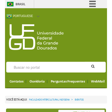
BRASIL
Simplifique!
PORTUGUESE
Comunica BR
ACESSIBILIDADE
ALTO CONTRASTE
MAPA DO SITE
INTERNATIONAL
Participe
VISITORS
Acesso à informação
Legislação
Canais
Contatos
Ouvidoria
Perguntas Frequentes
WebMail
VOCÊ ESTÁ AQUI:
>
FACULDADE INTERCULTURAL INDÍGENA
EVENTOS