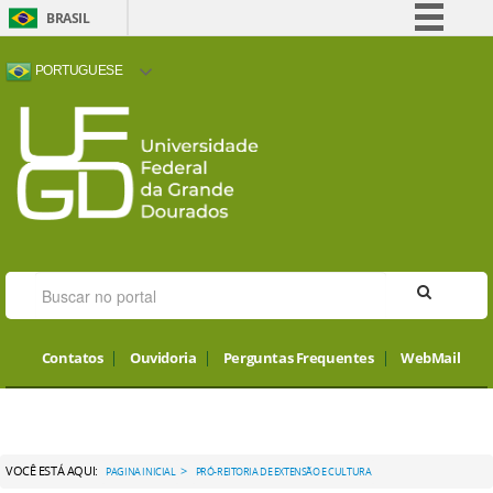
BRASIL
Simplifique!
PORTUGUESE
Comunica BR
ACESSIBILIDADE
ALTO CONTRASTE
MAPA DO SITE
INTERNATIONAL VISITORS
Participe
Acesso à informação
Legislação
Canais
Contatos
Ouvidoria
Perguntas Frequentes
WebMail
VOCÊ ESTÁ AQUI:
>
PAGINA INICIAL
PRÓ-REITORIA DE EXTENSÃO E CULTURA