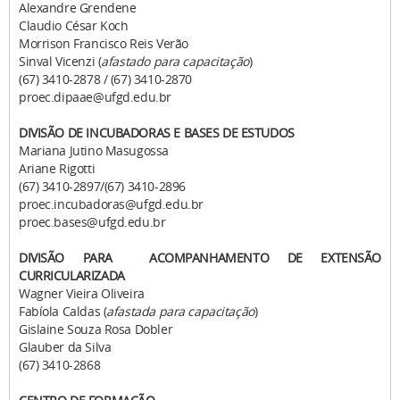
Alexandre Grendene
Claudio César Koch
Morrison Francisco Reis Verão
Sinval Vicenzi (
afastado para capacitação
)
(67) 3410-2878 /
(67) 3410-2870
proec.dipaae@ufgd.edu.br
DIVISÃO DE INCUBADORAS E BASES DE ESTUDOS
Mariana Jutino Masugossa
Ariane Rigotti
(67) 3410-2897/
(67) 3410-2896
proec.incubadoras@ufgd.edu.br
proec.bases@ufgd.edu.br
DIVISÃO PARA ACOMPANHAMENTO DE EXTENSÃO
CURRICULARIZADA
Wagner Vieira Oliveira
Fabíola Caldas (
afastada para capacitação
)
Gislaine Souza Rosa Dobler
Glauber da Silva
(67) 3410-2868