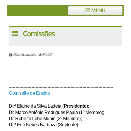
MENU
Comissões
Última Atualização: 03/07/2025
------------------------------------------------------------------------------
Comissão de Ensino
Dr.ª Elâine da Silva Ladeia
(
Presidente
);
Dr. Marco Antônio Rodrigues Paulo
(1º Membro);
Dr. Roberto Lobo Munin
(2º Membro);
Dr.ª Edir Neves Barboza
(Suplente).
------------------------------------------------------------------------------