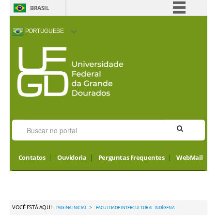
BRASIL
Simplifique!
PORTUGUESE
Comunica BR
ACESSIBILIDADE
ALTO CONTRASTE
MAPA DO SITE
INTERNATIONAL
Participe
VISITORS
Acesso à informação
Legislação
Canais
Contatos
Ouvidoria
Perguntas Frequentes
WebMail
VOCÊ ESTÁ AQUI:
>
PAGINA INICIAL
FACULDADE INTERCULTURAL INDÍGENA