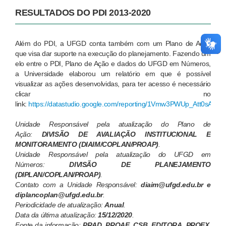
RESULTADOS DO PDI 2013-2020
Além do PDI, a UFGD conta também com um Plano de Ação
que visa dar suporte na execução do planejamento. Fazendo um
elo entre o PDI, Plano de Ação e dados do UFGD em Números,
a Universidade elaborou um relatório em que é possível
visualizar as ações desenvolvidas, para ter acesso é necessário
clicar no
link:
https://datastudio.google.com/reporting/1Vmw3PWUp_Att0sAK
Unidade Responsável pela atualização do Plano de
Ação:
DIVISÃO DE AVALIAÇÃO INSTITUCIONAL E
MONITORAMENTO (DIAIM/COPLAN/PROAP
)
.
Unidade Responsável pela atualização do UFGD em
Números:
DIVISÃO DE PLANEJAMENTO
(DIPLAN/COPLAN/PROAP
)
.
Contato com a Unidade Responsável:
diaim
@ufgd.edu.br e
diplancoplan@ufgd.edu.br
.
Periodicidade de atualização:
Anual
.
Data da última atualização:
15/12
/2020
.
Fonte da informação:
PRAD, PROAE, CSB, EDITORA, PROEX,