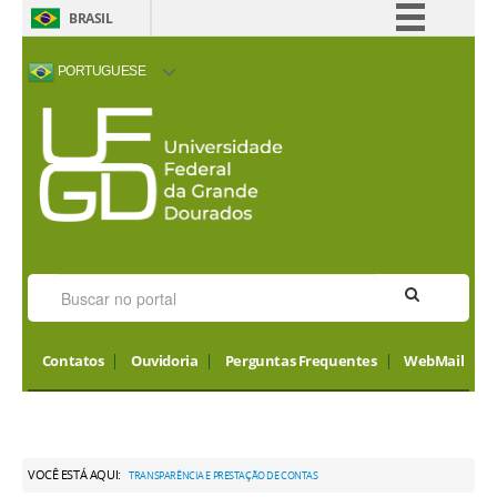
BRASIL
Simplifique!
PORTUGUESE
Comunica BR
ACESSIBILIDADE
ALTO CONTRASTE
MAPA DO SITE
INTERNATIONAL
Participe
VISITORS
Acesso à informação
Legislação
Canais
Contatos
Ouvidoria
Perguntas Frequentes
WebMail
VOCÊ ESTÁ AQUI:
TRANSPARÊNCIA E PRESTAÇÃO DE CONTAS