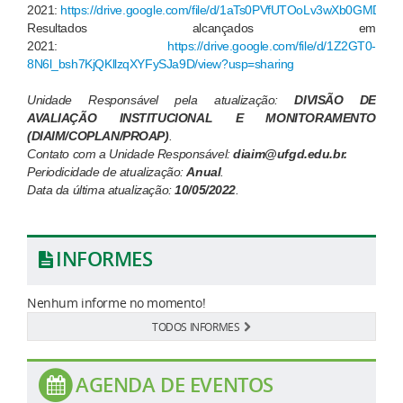
2021:
https://drive.google.com/file/d/1aTs0PVfUTOoLv3wXb0GMDQ9
Resultados alcançados em
2021:
https://drive.google.com/file/d/1Z2GT0-
8N6l_bsh7KjQKllzqXYFySJa9D/view?usp=sharing
Unidade Responsável pela atualização:
DIVISÃO DE
AVALIAÇÃO INSTITUCIONAL E MONITORAMENTO
(DIAIM/COPLAN/PROAP
)
.
Contato com a Unidade Responsável:
diaim
@ufgd.edu.br.
Periodicidade de atualização:
Anual
.
Data da última atualização:
10/05/2022
.
INFORMES
Nenhum informe no momento!
TODOS INFORMES
AGENDA DE EVENTOS