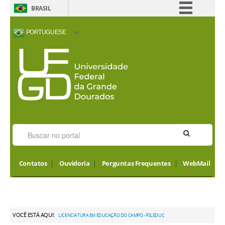
BRASIL
Simplifique!
PORTUGUESE
Comunica BR
ACESSIBILIDADE
ALTO CONTRASTE
MAPA DO SITE
INTERNATIONAL
Participe
VISITORS
Acesso à informação
Legislação
Canais
Contatos
Ouvidoria
Perguntas Frequentes
WebMail
VOCÊ ESTÁ AQUI:
LICENCIATURA EM EDUCAÇÃO DO CAMPO - PSLEDUC