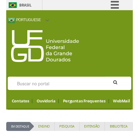
BRASIL
Simplifique!
PORTUGUESE
Comunica BR
ACESSIBILIDADE
ALTO CONTRASTE
MAPA DO SITE
INTERNATIONAL
Participe
VISITORS
Acesso à informação
Legislação
Canais
Contatos
Ouvidoria
Perguntas Frequentes
WebMail
ENSINO
PESQUISA
EXTENSÃO
BIBLIOTECA
EM DESTAQUE