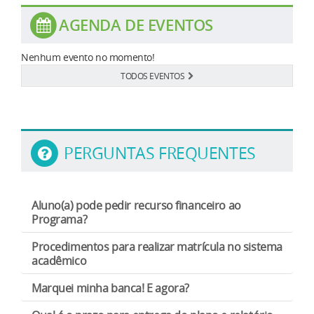
AGENDA DE EVENTOS
Nenhum evento no momento!
TODOS EVENTOS
PERGUNTAS FREQUENTES
Aluno(a) pode pedir recurso financeiro ao
Programa?
É possível solicitar recurso financeiro
Procedimentos para realizar matrícula no sistema
PROAP/CAPES para custear participação em
acadêmico
evento com apresentação de trabalho. Esses
Clique Aqui
recursos são destinados a diárias e/ou
Marquei minha banca! E agora?
passagens, e são liberados em meados de