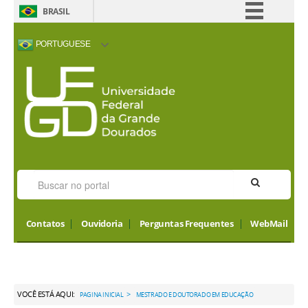
BRASIL
Simplifique!
PORTUGUESE
Comunica BR
ACESSIBILIDADE
ALTO CONTRASTE
MAPA DO SITE
INTERNATIONAL
Participe
VISITORS
Acesso à informação
Legislação
Canais
Contatos
Ouvidoria
Perguntas Frequentes
WebMail
VOCÊ ESTÁ AQUI:
>
PAGINA INICIAL
MESTRADO E DOUTORADO EM EDUCAÇÃO