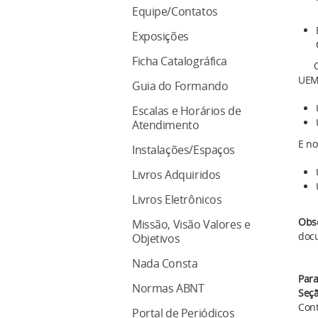
Equipe/Contatos
Exposições
Ficha Catalográfica
O at
UEMS
Guia do Formando
Escalas e Horários de
Atendimento
E no
Instalações/Espaços
Livros Adquiridos
Livros Eletrônicos
Obs
Missão, Visão Valores e
doc
Objetivos
Nada Consta
Para
Normas ABNT
Seçã
Con
Portal de Periódicos