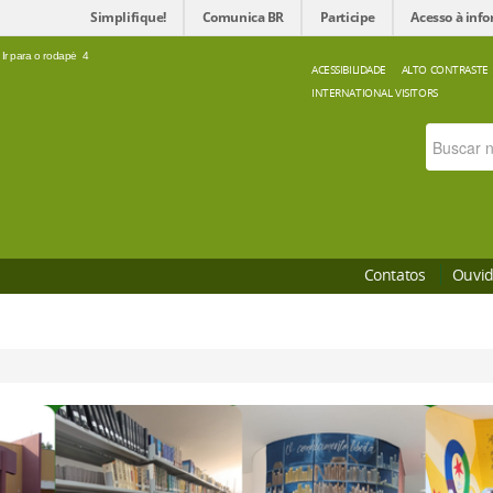
Simplifique!
Comunica BR
Participe
Acesso à inf
Ir para o rodapé
4
ACESSIBILIDADE
ALTO CONTRASTE
INTERNATIONAL VISITORS
Contatos
Ouvid