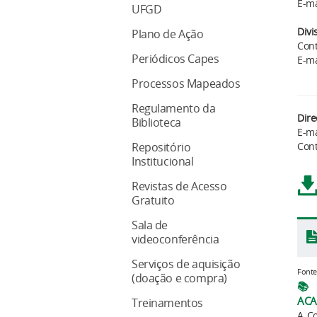
E-ma
UFGD
Divi
Plano de Ação
Cont
Periódicos Capes
E-ma
Processos Mapeados
Regulamento da
Dire
Biblioteca
E-ma
Cont
Repositório
Institucional
Revistas de Acesso
Gratuito
Sala de
videoconferência
Serviços de aquisição
Fonte
(doação e compra)
📚
ACA
Treinamentos
A Co