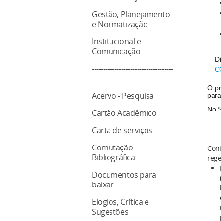
Gestão, Planejamento
e Normatização
Institucional e
Comunicação
Di
------------------------------------
C
-----
O pr
Acervo - Pesquisa
para
No S
Cartão Acadêmico
Carta de serviços
Comutação
Conf
Bibliográfica
rege
Documentos para
baixar
Elogios, Crítica e
Sugestões