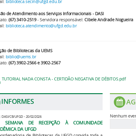
il:
biblioteca.secin@ufgd.edu.br
são de Atendimento aos Serviços Informacionais - DASI
ato:
(67) 3410-2519
- Servidora responsável:
Cibele Andrade Nogueira
il:
biblioteca.atendimento@ufgd.edu.br
ção de Bibliotecas da UEMS
il:
biblio@uems.br
ato:
(67) 3902-2566 e 3902-2567
TUTORIAL NADA CONSTA - CERTIDÃO NEGATIVA DE DÉBITOS.pdf
INFORMES
AG
Nenhum even
: DASI/CB/UFGD - 20/02/2026
 SEMANA DE RECEPÇÃO À COMUNIDADE
DÊMICA DA UFGD
ordenadoria de Bibliotecas da UFGD convida toda a