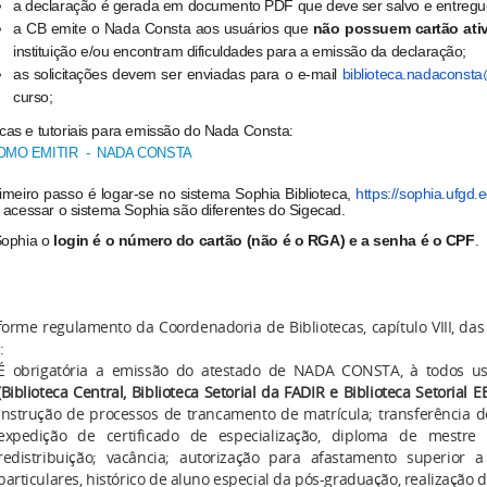
a declaração é gerada em documento PDF que deve ser salvo e entregue
a CB emite o Nada Consta aos usuários que
não possuem cartão ati
instituição e/ou encontram dificuldades para a emissão da declaração;
as solicitações devem ser enviadas para o e-mail
biblioteca.nadaconst
curso;
cas e tutoriais para emissão do Nada Consta
:
OMO EMITIR - NADA CONSTA
imeiro passo é logar-se no sistema Sophia Biblioteca,
https://sophia.
ufgd.e
 acessar o sistema Sophia são diferentes do Sigecad.
ophia o
login é o número do cartão (não é o RGA) e a senha é o CPF
.
orme regulamento da Coordenadoria de Bibliotecas, capítulo VIII, das d
:
É obrigatória a emissão do atestado de NADA CONSTA, à todos usu
(Biblioteca Central, Biblioteca Setorial da FADIR e Biblioteca Setorial 
instrução de processos de trancamento de matrícula; transferência d
expedição de certificado de especialização, diploma de mestre
redistribuição; vacância; autorização para afastamento superior a
particulares, histórico de aluno especial da pós-graduação, realização d