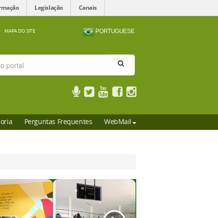
ormação
Legislação
Canais
MAPA DO SITE
PORTUGUESE
oria
Perguntas Frequentes
WebMail