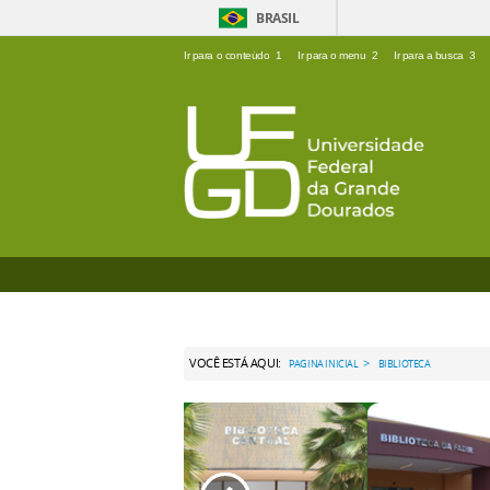
BRASIL
Ir para o conteúdo
1
Ir para o menu
2
Ir para a busca
3
VOCÊ ESTÁ AQUI:
>
PAGINA INICIAL
BIBLIOTECA