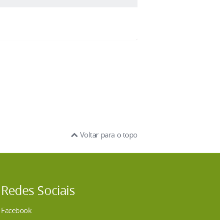
o e-mail
biblioteca.secin@ufgd.edu.br
,
 sistema
SIGECAD
, disponível no
UFGDNet
.
elo próprio usuário.
RU) da UFGD
.
Voltar para o topo
Redes Sociais
Facebook
eção de Circulação e Intercâmbio (SECIN)