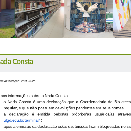
ada Consta
ima Atualização: 27/02/2025
mas informações sobre o
Nada
Consta
:
o
Nada Consta é uma declaração que a Coordenadoria de Biblioteca
regular
, e que
não
possuem devoluções pendentes em seus nomes;
a declaração é emitida pelos/as próprios/as usuários/as atrav
ufgd.edu.br/terminal/
;
após a emissão da declaração os/as usuários/as ficam bloqueados no sis