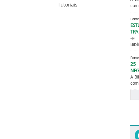
Tutoriais
comu
Fonte
ES
TRA
📣 
Bibl
Fonte
25 
NEG
A Bi
come