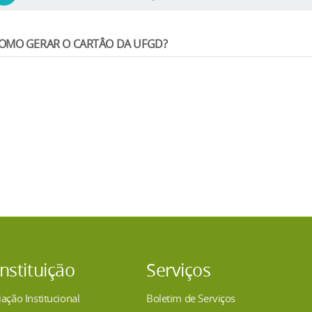
OMO GERAR O CARTÂO DA UFGD?
Após efetivar a matrícula, encaminhe uma
foto de perfil
para 
informando
nome completo, CPF e curso
.
O(a) estudante é responsável pela emissão do próprio cartão por meio do
O cartão pode ser impresso quantas vezes desejar.
A
2ª (segunda) via é gratuita
, sendo gerada automaticamente no sistema p
O cartão também é utilizado para acesso ao
Restaurante Universitário (
Para emitir o cartão, acesse o sistema no UFGDNet:
clique aqui
.
Exemplo de foto a ser enviada:
Instituição
Serviços
iação Institucional
Boletim de Serviços
Para suporte ou esclarecimento de dúvidas, entre em contato com a S