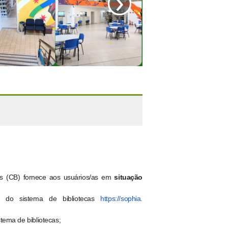
›
s (CB) fornece aos usuários/as em
situação
és do sistema de bibliotecas
https://sophia.
tema de bibliotecas
;