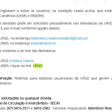
Englobam a todos os usuários, na condição citada acima, que estã
Convênios (UEMS e EBSERH).
estado pode ser solicitado pessoalmente nas bibliotecas da UFGD 
, por e-mail conforme opções abaixo:
UFGD, no endereço
biblioteca.nadaconsta@ufgd.edu.br
UEMS, no endereço
biblio@uems.br
s sistemas e on-line das Bibliotecas:
UFGD,
Sistema Sophia
UEMS, clique no link
UEMS
.
ervação:
Pedimos para todos/as usuários/as da UFGD que gerem a F
umento.
 solicitações ou qualquer dúvida:
o de Circulação e Intercâmbio - SECIN
tato:
(67)
3410-2511
e
3410-2582
- Servidor responsável:
Adenilson Pess