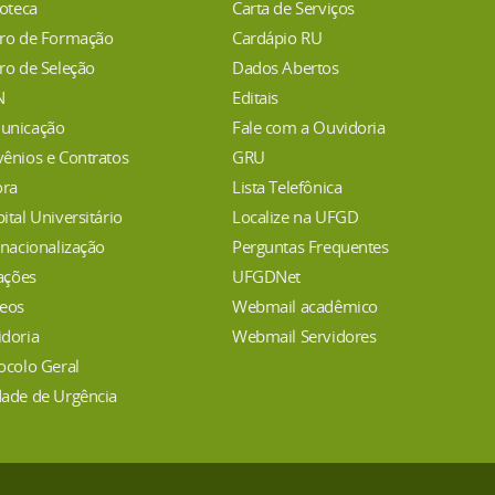
ioteca
Carta de Serviços
da Coordenadoria de Bibliotecas da UFGD:
ro de Formação
Cardápio RU
Servidor Responsável: Adenilson P. Cardozo
E-mail:
secin@ufgd.edu.br
ro de Seleção
Dados Abertos
Telefone: (67) 3410-2511
N
Editais
unicação
Fale com a Ouvidoria
ênios e Contratos
GRU
ora
Lista Telefônica
ital Universitário
Localize na UFGD
rnacionalização
Perguntas Frequentes
tações
UFGDNet
eos
Webmail acadêmico
doria
Webmail Servidores
ocolo Geral
ade de Urgência