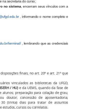
 na secretaria do curso;
vo no sistema
, encerram seus vínculos com a
a@
ufgd.edu.br
, informando o nome completo e
du.br/terminal/
, lembrando que as credenciais
isposições finais, no art. 20º e art. 21º que
ários vinculados as bibliotecas da UFGD,
EBSERH / HU)
e da UEMS, quando da fase de
e alunos; preparação para colação de grau;
 ou doutor; concessão de aposentadoria;
 30 (trinta) dias para tratar de assuntos
e estudos, cursos ou correlatos.