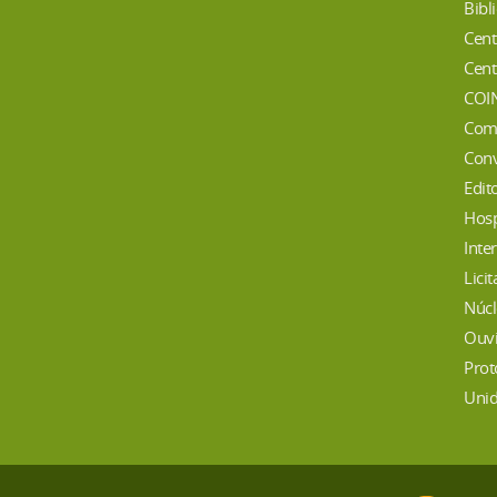
Bibl
Cent
Cent
COI
Com
Conv
Edit
Hosp
Inte
Lici
Núcl
Ouvi
Prot
Unid