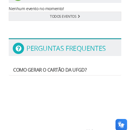
Nenhum evento no momento!
TODOS EVENTOS
PERGUNTAS FREQUENTES
COMO GERAR O CARTÂO DA UFGD?
Após efetivar a matrícula, encaminhe uma
foto de
perfil
para o e-mail
biblioteca.secin@ufgd.edu.br
,
informando
nome completo, CPF e curso
.
O(a) estudante é responsável pela emissão do próprio
cartão por meio do sistema
SIGECAD
, disponível
no
UFGDNet
. O cartão pode ser impresso quantas vezes
desejar.
A
2ª (segunda) via é gratuita
, sendo gerada