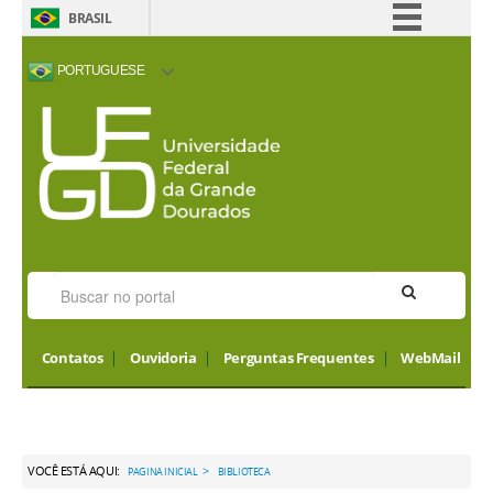
BRASIL
Simplifique!
PORTUGUESE
Comunica BR
ACESSIBILIDADE
ALTO CONTRASTE
MAPA DO SITE
INTERNATIONAL
Participe
VISITORS
Acesso à informação
Legislação
Canais
Contatos
Ouvidoria
Perguntas Frequentes
WebMail
VOCÊ ESTÁ AQUI:
>
PAGINA INICIAL
BIBLIOTECA