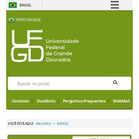
BRASIL
Simplifique!
PORTUGUESE
Comunica BR
ACESSIBILIDADE
ALTO CONTRASTE
MAPA DO SITE
INTERNATIONAL
Participe
VISITORS
Acesso à informação
Legislação
Canais
Contatos
Ouvidoria
Perguntas Frequentes
WebMail
VOCÊ ESTÁ AQUI:
>
BIBLIOTECA
EVENTOS