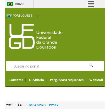
BRASIL
Simplifique!
PORTUGUESE
Comunica BR
ACESSIBILIDADE
ALTO CONTRASTE
MAPA DO SITE
INTERNATIONAL
Participe
VISITORS
Acesso à informação
Legislação
Canais
Contatos
Ouvidoria
Perguntas Frequentes
WebMail
VOCÊ ESTÁ AQUI:
>
PAGINA INICIAL
REITORIA