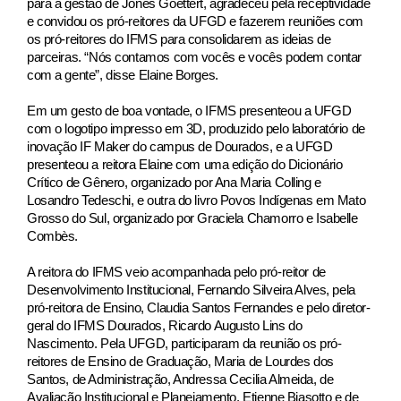
para a gestão de Jones Goettert, agradeceu pela receptividade
e convidou os pró-reitores da UFGD e fazerem reuniões com
os pró-reitores do IFMS para consolidarem as ideias de
parceiras. “Nós contamos com vocês e vocês podem contar
com a gente”, disse Elaine Borges.
Em um gesto de boa vontade, o IFMS presenteou a UFGD
com o logotipo impresso em 3D, produzido pelo laboratório de
inovação IF Maker do campus de Dourados, e a UFGD
presenteou a reitora Elaine com uma edição do Dicionário
Crítico de Gênero, organizado por Ana Maria Colling e
Losandro Tedeschi, e outra do livro Povos Indígenas em Mato
Grosso do Sul, organizado por Graciela Chamorro e Isabelle
Combès.
A reitora do IFMS veio acompanhada pelo pró-reitor de
Desenvolvimento Institucional, Fernando Silveira Alves, pela
pró-reitora de Ensino, Claudia Santos Fernandes e pelo diretor-
geral do IFMS Dourados, Ricardo Augusto Lins do
Nascimento. Pela UFGD, participaram da reunião os pró-
reitores de Ensino de Graduação, Maria de Lourdes dos
Santos, de Administração, Andressa Cecilia Almeida, de
Avaliação Institucional e Planejamento, Etienne Biasotto e de