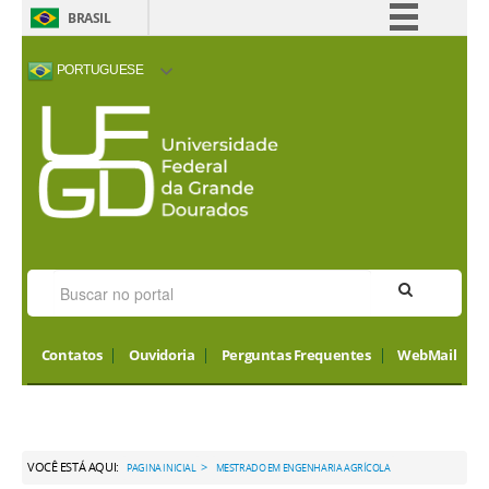
BRASIL
Simplifique!
PORTUGUESE
Comunica BR
ACESSIBILIDADE
ALTO CONTRASTE
MAPA DO SITE
INTERNATIONAL
Participe
VISITORS
Acesso à informação
Legislação
Canais
Contatos
Ouvidoria
Perguntas Frequentes
WebMail
VOCÊ ESTÁ AQUI:
>
PAGINA INICIAL
MESTRADO EM ENGENHARIA AGRÍCOLA