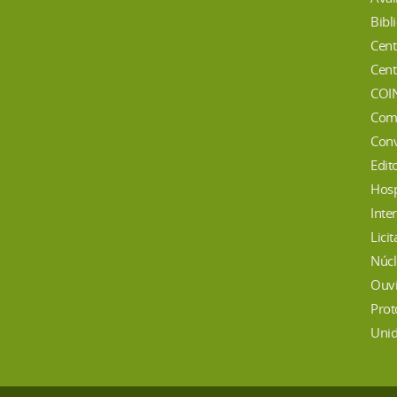
Bibl
Cent
Cent
COI
Com
Conv
Edit
Hosp
Inte
Lici
Núcl
Ouvi
Prot
Unid