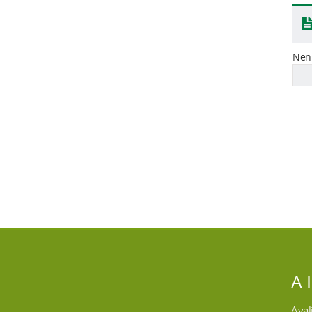
Nen
A 
Aval