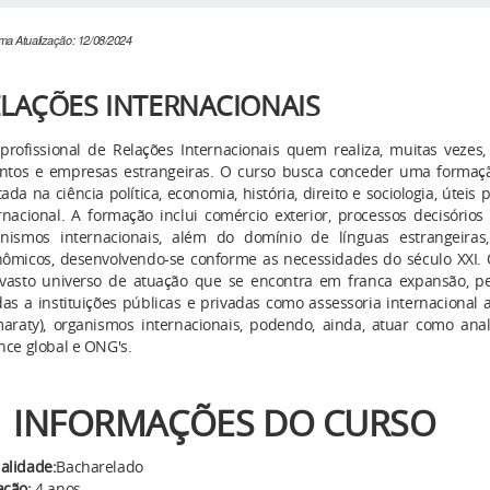
ima Atualização: 12/08/2024
LAÇÕES INTERNACIONAIS
profissional de Relações Internacionais quem realiza, muitas veze
intos e empresas estrangeiras. O curso busca conceder uma formação
ada na ciência política, economia, história, direito e sociologia, úte
rnacional. A formação inclui comércio exterior, processos decisóri
anismos internacionais, além do domínio de línguas estrangeiras
ômicos, desenvolvendo-se conforme as necessidades do século XXI. 
asto universo de atuação que se encontra em franca expansão, per
das a instituições públicas e privadas como assessoria internacional 
maraty), organismos internacionais, podendo, ainda, atuar como an
nce global e ONG's.
INFORMAÇÕES DO CURSO
alidade:
Bacharelado
ação:
4 anos