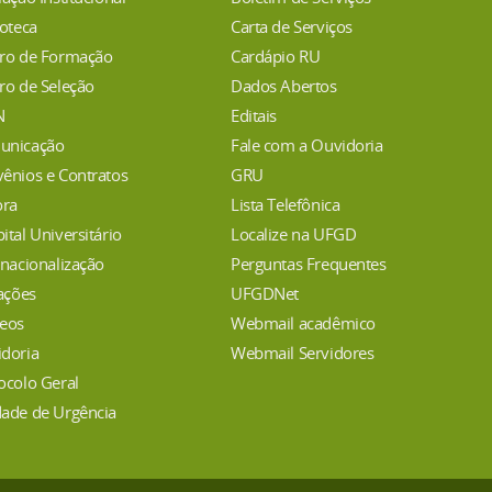
ioteca
Carta de Serviços
ro de Formação
Cardápio RU
ro de Seleção
Dados Abertos
N
Editais
unicação
Fale com a Ouvidoria
ênios e Contratos
GRU
ora
Lista Telefônica
ital Universitário
Localize na UFGD
rnacionalização
Perguntas Frequentes
tações
UFGDNet
eos
Webmail acadêmico
doria
Webmail Servidores
ocolo Geral
ade de Urgência