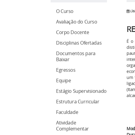
O Curso
Últ
Avaliação do Curso
RE
Corpo Docente
É o 
Disciplinas Ofertadas
dist
Documentos para
paut
Baixar
inte
org
Egressos
econ
um v
Equipe
liga
(Ita
Estágio Supervisionado
alca
Estrutura Curricular
Faculdade
Atividade
Complementar
Mod
Dur