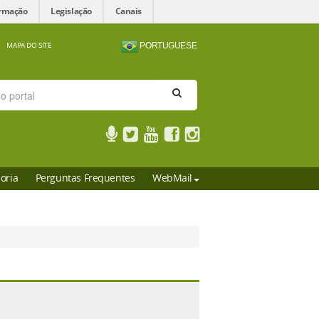
ormação
Legislação
Canais
MAPA DO SITE
PORTUGUESE
oria
Perguntas Frequentes
WebMail