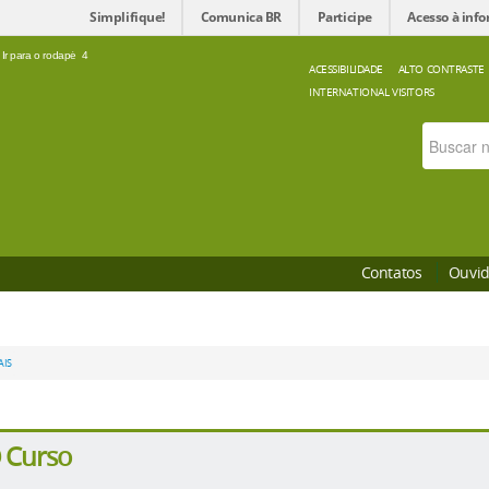
Simplifique!
Comunica BR
Participe
Acesso à inf
Ir para o rodapé
4
ACESSIBILIDADE
ALTO CONTRASTE
INTERNATIONAL VISITORS
Contatos
Ouvid
AIS
 Curso