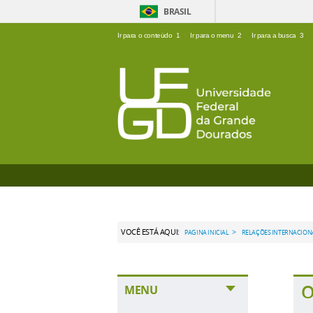
BRASIL
Ir para o conteúdo
1
Ir para o menu
2
Ir para a busca
3
VOCÊ ESTÁ AQUI:
>
PAGINA INICIAL
RELAÇÕES INTERNACION
O
MENU