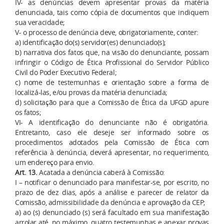
IV- as denúncias devem apresentar provas da matéria
denunciada, tais como cópia de documentos que indiquem
sua veracidade;
V- o processo de denúncia deve, obrigatoriamente, conter:
a) identificação do(s) servidor(es) denunciado(s);
b) narrativa dos fatos que, na visão do denunciante, possam
infringir o Código de Ética Profissional do Servidor Público
Civil do Poder Executivo Federal;
c) nome de testemunhas e orientação sobre a forma de
localizá-las, e/ou provas da matéria denunciada;
d) solicitação para que a Comissão de Ética da UFGD apure
os fatos;
VI- A identificação do denunciante não é obrigatória.
Entretanto, caso ele deseje ser informado sobre os
procedimentos adotados pela Comissão de Ética com
referência à denúncia, deverá apresentar, no requerimento,
um endereço para envio.
Art. 13
.
Acatada a denúncia caberá à Comissão:
I – notificar o denunciado para manifestar-se, por escrito, no
prazo de dez dias, após a análise e parecer de relator da
Comissão, admissibilidade da denúncia e aprovação da CEP;
a) ao (s) denunciado (s) será facultado em sua manifestação
arrolar até, no máximo, quatro testemunhas e anexar provas