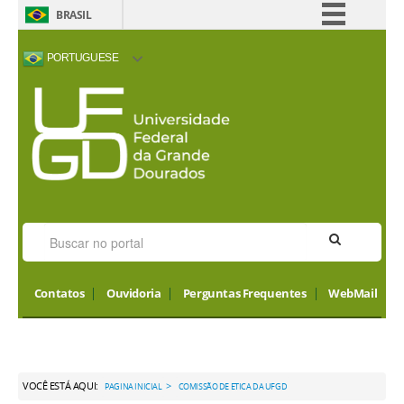
BRASIL
Simplifique!
PORTUGUESE
Comunica BR
ACESSIBILIDADE
ALTO CONTRASTE
MAPA DO SITE
INTERNATIONAL
Participe
VISITORS
Acesso à informação
Legislação
Canais
Contatos
Ouvidoria
Perguntas Frequentes
WebMail
VOCÊ ESTÁ AQUI:
>
PAGINA INICIAL
COMISSÃO DE ETICA DA UFGD