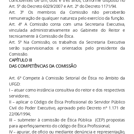
coincidentes de um, dois e três anos, conforme disposto no
Art. 5º do Decreto 6029/2007 e Art. 2º do Decreto 1171/94.
Art. 3º Os membros da Comissão não perceberão
remuneração de qualquer natureza pelo exercício da função.
Art. 4º A Comissão conta com uma Secretaria Executiva,
vinculada administrativamente ao Gabinete do Reitor e
tecnicamente à Comissão de Ética.
Art. 5º Na Comissão, os trabalhos da Secretaria Executiva
serão supervisionados e orientados pelo presidente da
Comissão.
CAPÍTULO III
DAS COMPETÊNCIAS DA COMISSÃO
Art. 6º Compete à Comissão Setorial de Ética no âmbito da
UFGD:
I – atuar como instância consultiva do reitor e dos respectivos
servidores;
II – aplicar o Código de Ética Profissional do Servidor Público
Civil do Poder Executivo, aprovado pelo Decreto nº 1.171 de
22/06/1994;
III – submeter à comissão de Ética Pública (CEP) propostas
para aperfeiçoamento do código de Ética Profissional;
IV – apurar, de oficio ou mediante denúncia e representação,