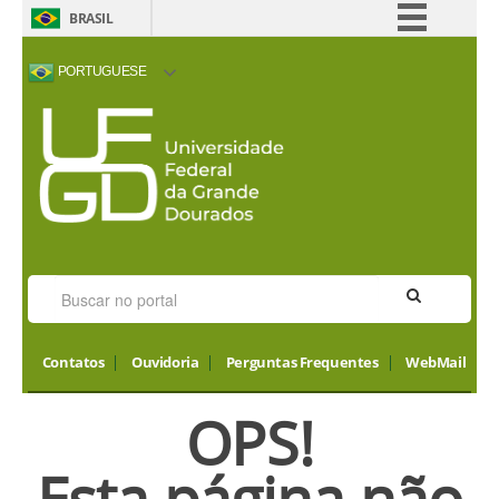
BRASIL
Simplifique!
PORTUGUESE
Comunica BR
ACESSIBILIDADE
ALTO CONTRASTE
MAPA DO SITE
INTERNATIONAL
Participe
VISITORS
Acesso à informação
Legislação
Canais
Contatos
Ouvidoria
Perguntas Frequentes
WebMail
OPS!
Esta página não