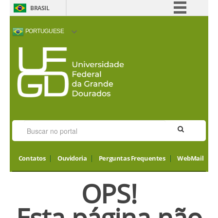
BRASIL
Simplifique!
PORTUGUESE
Comunica BR
ACESSIBILIDADE
ALTO CONTRASTE
MAPA DO SITE
INTERNATIONAL
Participe
VISITORS
Acesso à informação
Legislação
Canais
Contatos
Ouvidoria
Perguntas Frequentes
WebMail
OPS!
Esta página não